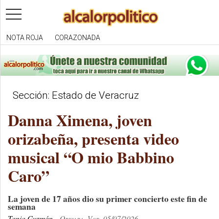
toggle
navigation
NOTA ROJA
CORAZONADA
Sección: Estado de Veracruz
Danna Ximena, joven
orizabeña, presenta video
musical “O mio Babbino
Caro”
La joven de 17 años dio su primer concierto este fin de
semana
Tania Guzmán
Orizaba, Ver. 05/07/2026