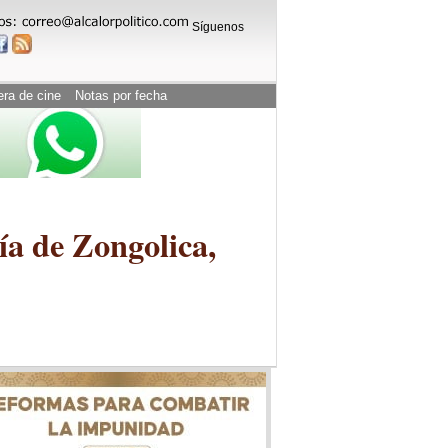
Síguenos
era de cine
Notas por fecha
a de Zongolica,