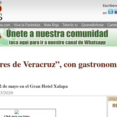
en:
na.com
Viva la Farándula
Nota Roja
Teleclic.tv
Quierodisfrutar
Cartel
es de Veracruz”, con gastronomí
22 de mayo en el Gran Hotel Xalapa
05/2026
Click para ver fotos