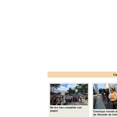
Ga
No les han cumplido con
pagos
Concluye sesión d
de lAlcalde de Ixh