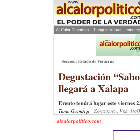
Al Calor Deportivo
Tianguis Virtual
ennomi
Sección: Estado de Veracruz
Degustación “Sabor
llegará a Xalapa
Evento tendrá lugar este viernes 
Zongolica, Ver. 19/
Tania GuzmÃ¡n
alcalorpolitico.com