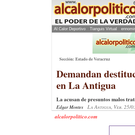
Al Calor Deportivo
Tianguis Virtual
ennomi
Sección: Estado de Veracruz
Demandan destituci
en La Antigua
La acusan de presuntos malos trat
La Antigua, Ver. 25/0
Edgar Montes
alcalorpolitico.com