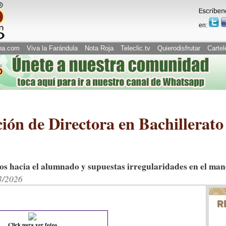
en:
na.com
Viva la Farándula
Nota Roja
Teleclic.tv
Quierodisfrutar
Cartel
ón de Directora en Bachillerato
os hacia el alumnado y supuestas irregularidades en el man
3/2026
Click para ver fotos