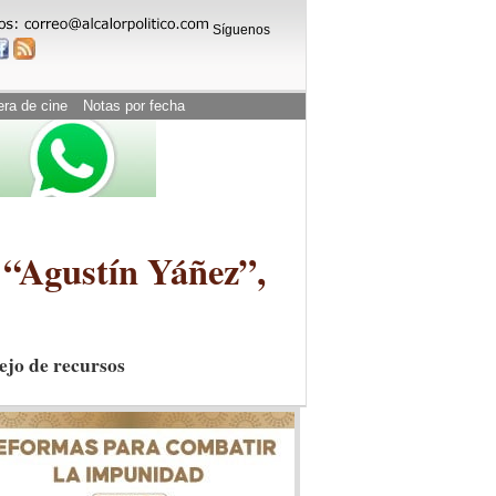
Síguenos
era de cine
Notas por fecha
 “Agustín Yáñez”,
ejo de recursos