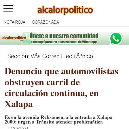
toggle
navigation
NOTA ROJA
CORAZONADA
Sección: VÃ­a Correo ElectrÃ³nico
Denuncia que automovilistas
obstruyen carril de
circulación continua, en
Xalapa
Es en la avenida Rébsamen, a la entrada a Xalapa
2000; urgen a Tránsito atender problemática
11/10/2025