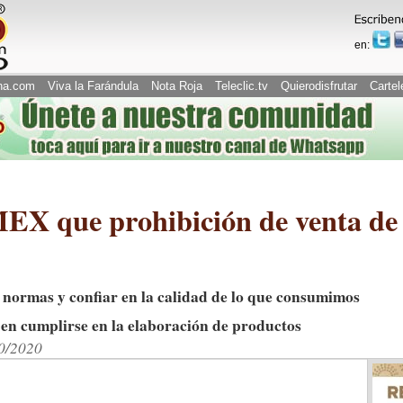
en:
na.com
Viva la Farándula
Nota Roja
Teleclic.tv
Quierodisfrutar
Cartel
 que prohibición de venta de 
s normas y confiar en la calidad de lo que consumimos
en cumplirse en la elaboración de productos
10/2020