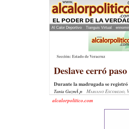
Al Calor Deportivo
Tianguis Virtual
ennomi
Sección: Estado de Veracruz
Deslave cerró paso
Durante la madrugada se registró e
Mariano Escobedo, V
Tania GuzmÃ¡n
alcalorpolitico.com