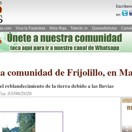
en:
na.com
Viva la Farándula
Nota Roja
Teleclic.tv
Quierodisfrutar
Cartel
 a comunidad de Frijolillo, en 
l reblandecimiento de la tierra debido a las lluvias
er. 03/06/2026