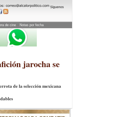
Síguenos
era de cine
Notas por fecha
afición jarocha se
derrota de la selección mexicana
idables