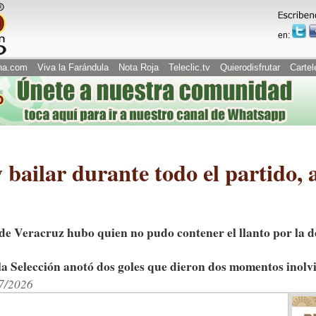
en:
na.com
Viva la Farándula
Nota Roja
Teleclic.tv
Quierodisfrutar
Cartel
 bailar durante todo el partido, 
o de Veracruz hubo quien no pudo contener el llanto por la 
la Selección anotó dos goles que dieron dos momentos inolv
07/2026