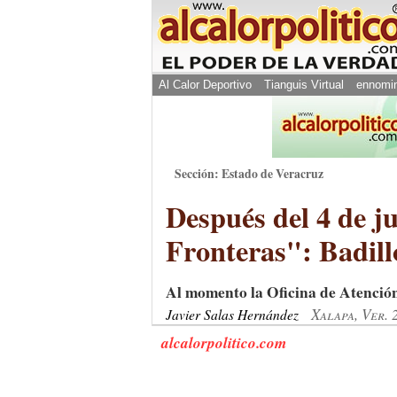
Al Calor Deportivo
Tianguis Virtual
ennomi
Sección: Estado de Veracruz
Después del 4 de j
Fronteras": Badill
Al momento la Oficina de Atención a
Xalapa, Ver.
Javier Salas Hernández
alcalorpolitico.com