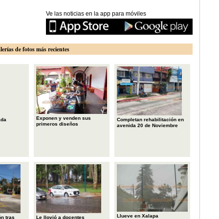
Ve las noticias en la app para móviles
lerías de fotos más recientes
Exponen y venden sus
ada
Completan rehabilitación en
primeros diseños
avenida 20 de Noviembre
Llueve en Xalapa
n tras
Le llovió a docentes