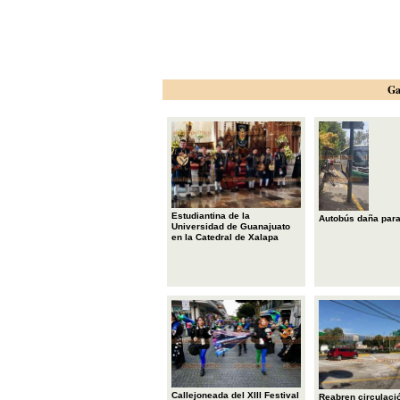
Ga
Estudiantina de la
Autobús daña par
Universidad de Guanajuato
en la Catedral de Xalapa
Callejoneada del XIII Festival
Reabren circulació