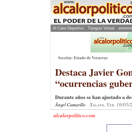
Al Calor Deportivo
Tianguis Virtual
ennomi
Sección: Estado de Veracruz
Destaca Javier Gon
“ocurrencias gube
Durante años se han ajustado a dec
Xalapa, Ver. 16/05/
Ãngel Camarillo
alcalorpolitico.com