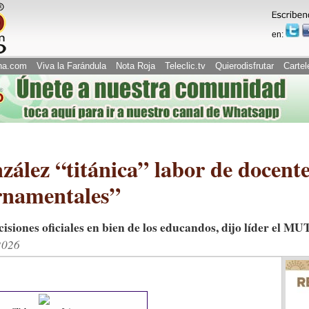
en:
na.com
Viva la Farándula
Nota Roja
Teleclic.tv
Quierodisfrutar
Cartel
zález “titánica” labor de docente
rnamentales”
isiones oficiales en bien de los educandos, dijo líder el M
2026