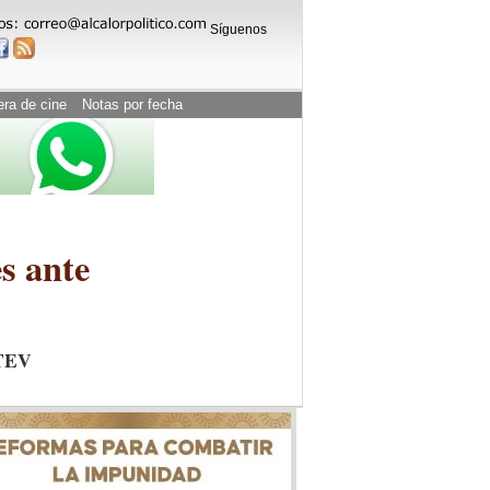
Síguenos
era de cine
Notas por fecha
s ante
UTEV