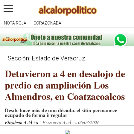
toggle
navigation
NOTA ROJA
CORAZONADA
Sección: Estado de Veracruz
Detuvieron a 4 en desalojo de
predio en ampliación Los
Almendros, en Coatzacoalcos
Desde hace más de una década, el sitio permanece
ocupado de forma irregular
Elizabeth AviÃ±a
Elizabeth AviÃ±a 06/03/2026