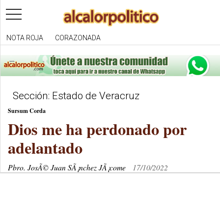
toggle
navigation
NOTA ROJA
CORAZONADA
Sección: Estado de Veracruz
Sursum Corda
Dios me ha perdonado por
adelantado
Pbro. JosÃ© Juan SÃ¡nchez JÃ¡come
17/10/2022