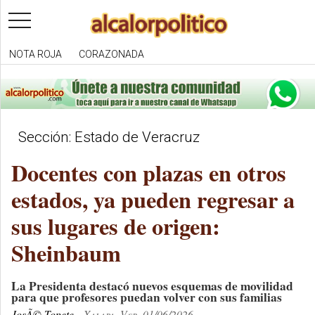
toggle
navigation
NOTA ROJA
CORAZONADA
Sección: Estado de Veracruz
Docentes con plazas en otros
estados, ya pueden regresar a
sus lugares de origen:
Sheinbaum
La Presidenta destacó nuevos esquemas de movilidad
para que profesores puedan volver con sus familias
JosÃ© Topete
Xalapa, Ver. 01/06/2026