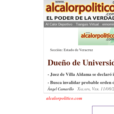
Al Calor Deportivo
Tianguis Virtual
ennomi
Sección: Estado de Veracruz
Dueño de Universi
- Juez de Villa Aldama se declaró 
- Busca invalidar probable orden
Xalapa, Ver. 11/08/
Ãngel Camarillo
alcalorpolitico.com