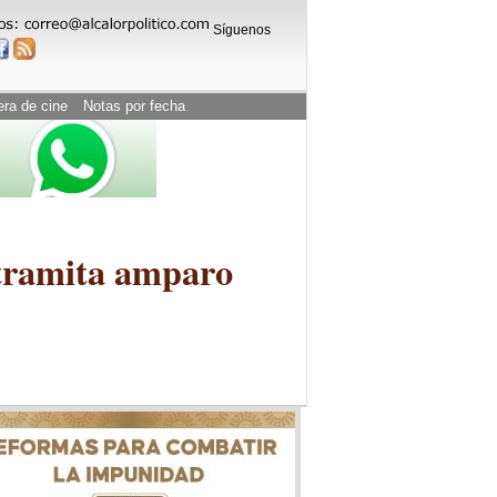
Síguenos
era de cine
Notas por fecha
 tramita amparo