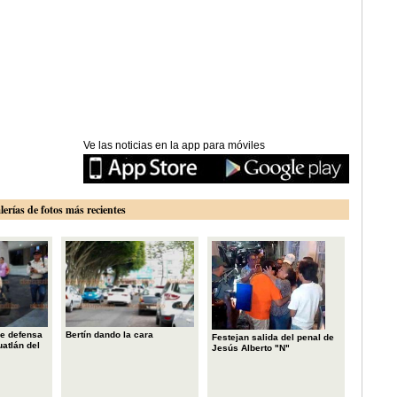
Ve las noticias en la app para móviles
lerías de fotos más recientes
e defensa
Bertín dando la cara
Festejan salida del penal de
uatlán del
Jesús Alberto "N"