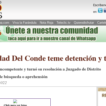
en:
na.com
Viva la Farándula
Nota Roja
Teleclic.tv
Quierodisfrutar
Cartel
dad Del Conde teme detención y
incompetente y turnó su resolución a Juzgado de Distrito
 de búsqueda o aprehensión
2022
Click para ver fotos