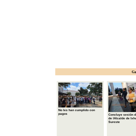
Ga
No les han cumplido con
pagos
Concluye sesión d
de lAlcalde de Ixh
Sureste