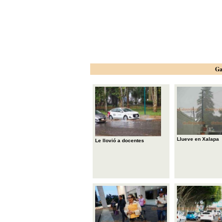
Ga
Llueve en Xalapa
Le llovió a docentes