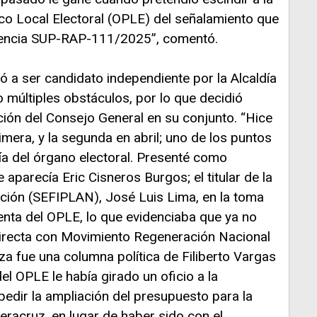
co Local Electoral (OPLE) del señalamiento que
entencia SUP-RAP-111/2025”, comentó.
ó a ser candidato independiente por la Alcaldía
o múltiples obstáculos, por lo que decidió
ión del Consejo General en su conjunto. “Hice
imera, y la segunda en abril; uno de los puntos
ía del órgano electoral. Presenté como
aparecía Eric Cisneros Burgos; el titular de la
ación (SEFIPLAN), José Luis Lima, en la toma
enta del OPLE, lo que evidenciaba que ya no
directa con Movimiento Regeneración Nacional
fue una columna política de Filiberto Vargas
el OPLE le había girado un oficio a la
edir la ampliación del presupuesto para la
eracruz, en lugar de haber sido con el