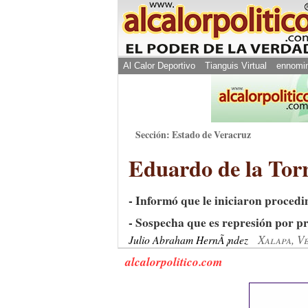
Al Calor Deportivo
Tianguis Virtual
ennomi
Sección: Estado de Veracruz
Eduardo de la Torr
- Informó que le iniciaron proced
- Sospecha que es represión por 
Xalapa, V
Julio Abraham HernÃ¡ndez
alcalorpolitico.com