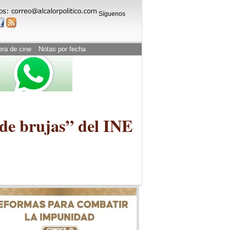
Síguenos
era de cine
Notas por fecha
 de brujas” del INE