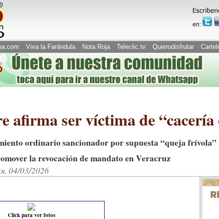
en:
na.com
Viva la Farándula
Nota Roja
Teleclic.tv
Quierodisfrutar
Cartel
e afirma ser víctima de “cacería
imiento ordinario sancionador por supuesta “queja frívola”
promover la revocación de mandato en Veracruz
er. 04/03/2026
Click para ver fotos