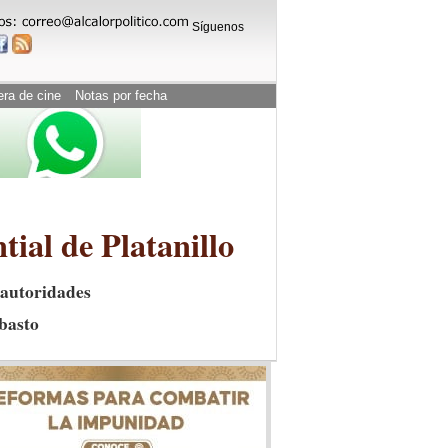
Síguenos
era de cine
Notas por fecha
ial de Platanillo
 autoridades
basto