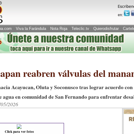
en:
na.com
Viva la Farándula
Nota Roja
Teleclic.tv
Quierodisfrutar
Cartel
eapan reabren válvulas del manant
hacia Acayucan, Oluta y Soconusco tras lograr acuerdo con
 de agua en comunidad de San Fernando para enfrentar desa
3/05/2026
Click para ver fotos