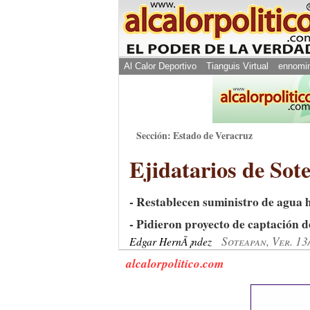
Al Calor Deportivo
Tianguis Virtual
ennomi
Sección: Estado de Veracruz
Ejidatarios de Sot
- Restablecen suministro de agua 
- Pidieron proyecto de captación
Soteapan, Ver. 1
Edgar HernÃ¡ndez
alcalorpolitico.com