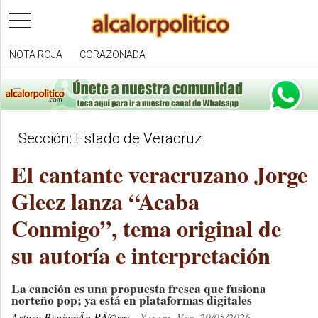
toggle
navigation
NOTA ROJA
CORAZONADA
Sección: Estado de Veracruz
El cantante veracruzano Jorge
Gleez lanza “Acaba
Conmigo”, tema original de
su autoría e interpretación
La canción es una propuesta fresca que fusiona
norteño pop; ya está en plataformas digitales
Arturo BenjamÃ­n PÃ©rez
Xalapa, Ver. 29/05/2026