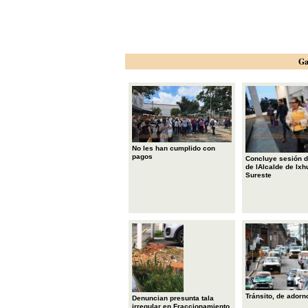
Ga
No les han cumplido con
pagos
Concluye sesión d
de lAlcalde de Ixh
Sureste
Tránsito, de adorn
Denuncian presunta tala
irregular en Fraccionamiento