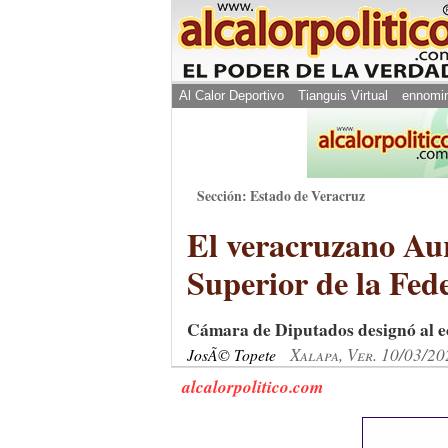
Al Calor Deportivo
Tianguis Virtual
ennomi
Sección: Estado de Veracruz
El veracruzano Aur
Superior de la Fed
Cámara de Diputados designó al e
Xalapa, Ver. 10/03/20
JosÃ© Topete
alcalorpolitico.com