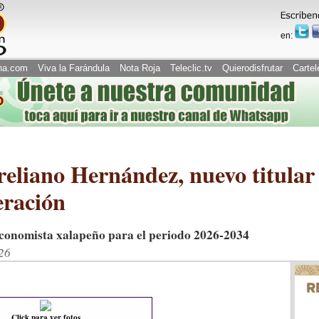
en:
na.com
Viva la Farándula
Nota Roja
Teleclic.tv
Quierodisfrutar
Cartel
eliano Hernández, nuevo titular 
eración
conomista xalapeño para el periodo 2026-2034
26
Click para ver fotos