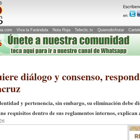
en:
na.com
Viva la Farándula
Nota Roja
Teleclic.tv
Quierodisfrutar
Cartel
uiere diálogo y consenso, respond
acruz
identidad y pertenencia, sin embargo, su eliminación debe 
ne requisitos dentro de sus reglamentos internos, explican
26