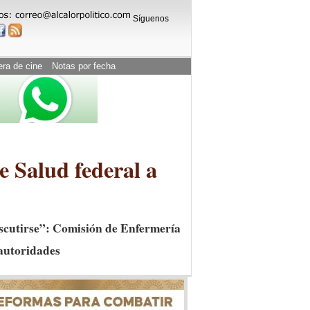
Síguenos
era de cine
Notas por fecha
e Salud federal a
discutirse”: Comisión de Enfermería
 autoridades