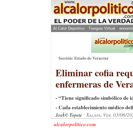
Al Calor Deportivo
Tianguis Virtual
ennomi
Sección: Estado de Veracruz
Eliminar cofia req
enfermeras de Ver
- “Tiene significado simbólico de 
- Cada establecimiento médico defi
Xalapa, Ver. 03/06/20
JosÃ© Topete
alcalorpolitico.com