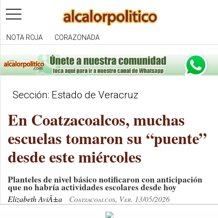
toggle
navigation
NOTA ROJA
CORAZONADA
Sección: Estado de Veracruz
En Coatzacoalcos, muchas
escuelas tomaron su “puente”
desde este miércoles
Planteles de nivel básico notificaron con anticipación
que no habría actividades escolares desde hoy
Elizabeth AviÃ±a
Coatzacoalcos, Ver. 13/05/2026