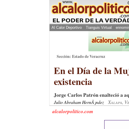
Al Calor Deportivo
Tianguis Virtual
ennomi
Sección: Estado de Veracruz
En el Día de la Mu
existencia
Jorge Carlos Patrón enalteció a aq
Xalapa, V
Julio Abraham HernÃ¡ndez
alcalorpolitico.com