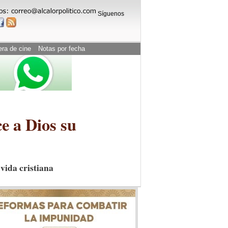
Síguenos
era de cine
Notas por fecha
e a Dios su
vida cristiana