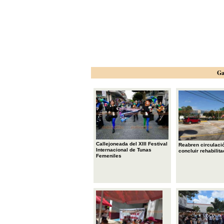
Ga
Callejoneada del XIII Festival
Reabren circulació
Internacional de Tunas
concluir rehabilita
Femeniles