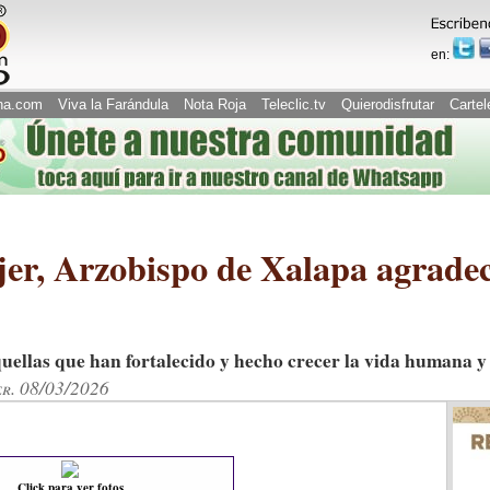
en:
na.com
Viva la Farándula
Nota Roja
Teleclic.tv
Quierodisfrutar
Cartel
jer, Arzobispo de Xalapa agradec
uellas que han fortalecido y hecho crecer la vida humana y 
er. 08/03/2026
Click para ver fotos