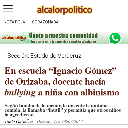
toggle
navigation
NOTA ROJA
CORAZONADA
Sección: Estado de Veracruz
En escuela “Ignacio Gómez”
de Orizaba, docente hacía
a niña con albinismo
bullying
Según familia de la menor, la docente le quitaba
comida, la llamaba “inútil” y permitía que otros niños
la agredieran
Tania GuzmÃ¡n
Orizaba, Ver. 08/07/2024