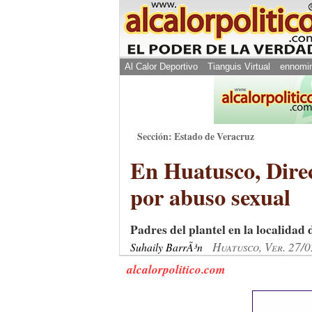
Al Calor Deportivo
Tianguis Virtual
ennomi
Sección: Estado de Veracruz
En Huatusco, Dire
por abuso sexual
Padres del plantel en la localidad
Huatusco, Ver. 27/
Suhaily BarrÃ³n
alcalorpolitico.com