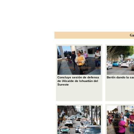
Ga
Concluye sesión de defensa
Bertín dando la ca
de lAlcalde de Ixhuatlán del
Sureste