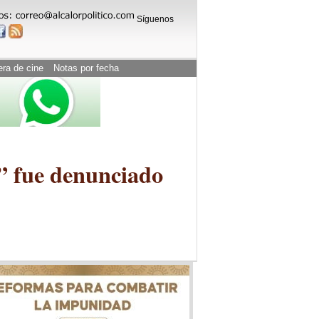
Síguenos
era de cine
Notas por fecha
” fue denunciado