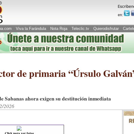
en:
na.com
Viva la Farándula
Nota Roja
Teleclic.tv
Quierodisfrutar
Cartel
ctor de primaria “Úrsulo Galván
 de Sabanas ahora exigen su destitución inmediata
02/2026
Click para ver fotos