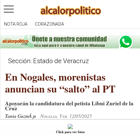
toggle
navigation
NOTA ROJA
CORAZONADA
Sección: Estado de Veracruz
En Nogales, morenistas
anuncian su “salto” al PT
Apoyarán la candidatura del petista Libni Zuriel de la
Cruz
Tania GuzmÃ¡n
Nogales, Ver. 12/05/2025
Click para ver fotos