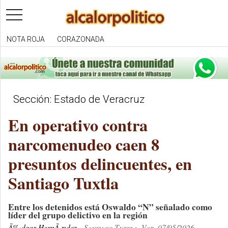
toggle
navigation
NOTA ROJA
CORAZONADA
Sección: Estado de Veracruz
En operativo contra
narcomenudeo caen 8
presuntos delincuentes, en
Santiago Tuxtla
Entre los detenidos está Oswaldo “N” señalado como
líder del grupo delictivo en la región
Ã‰dgar HernÃ¡ndez
Santiago Tuxtla, Ver. 07/05/2026