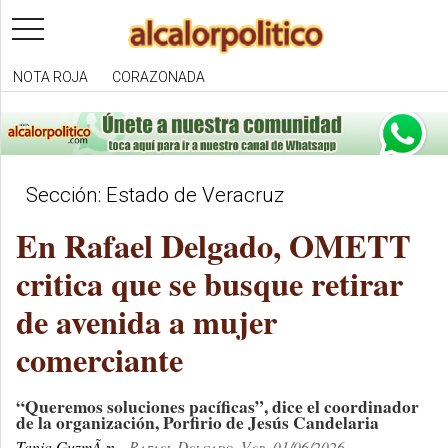
toggle
navigation
NOTA ROJA
CORAZONADA
Sección: Estado de Veracruz
En Rafael Delgado, OMETT
critica que se busque retirar
de avenida a mujer
comerciante
“Queremos soluciones pacíficas”, dice el coordinador
de la organización, Porfirio de Jesús Candelaria
Tania GuzmÃ¡n
Rafael Delgado, Ver. 01/06/2026