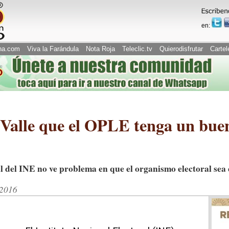
en:
na.com
Viva la Farándula
Nota Roja
Teleclic.tv
Quierodisfrutar
Cartel
Valle que el OPLE tenga un bue
al del INE no ve problema en que el organismo electoral sea 
/2016