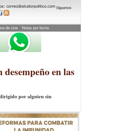
Síguenos
era de cine
Notas por fecha
n desempeño en las
dirigido por alguien sin