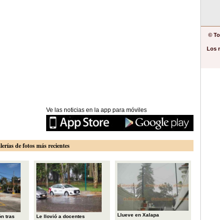
© To
Los 
Ve las noticias en la app para móviles
lerías de fotos más recientes
Llueve en Xalapa
n tras
Le llovió a docentes