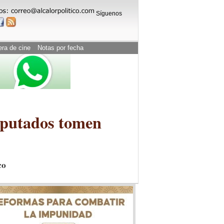
Síguenos
era de cine
Notas por fecha
diputados tomen
co