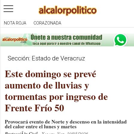
toggle
navigation
NOTA ROJA
CORAZONADA
Sección: Estado de Veracruz
Este domingo se prevé
aumento de lluvias y
tormentas por ingreso de
Frente Frío 50
Provocará evento de Norte y descenso en la intensidad
del calor entre el lunes y martes
ProtecciÃ³n Civil
Xalapa, Ver. 10/05/2026