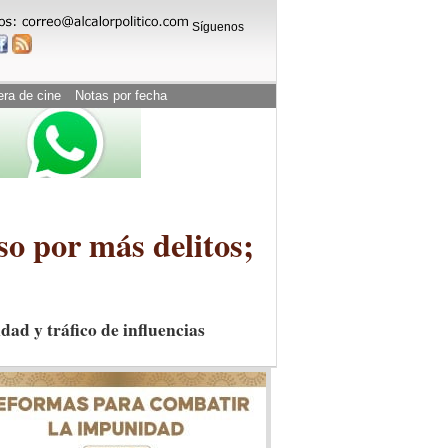
Síguenos
era de cine
Notas por fecha
so por más delitos;
dad y tráfico de influencias