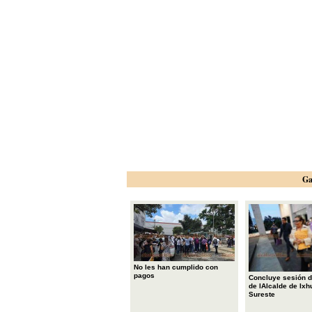
Ga
No les han cumplido con
pagos
Concluye sesión d
de lAlcalde de Ixh
Sureste