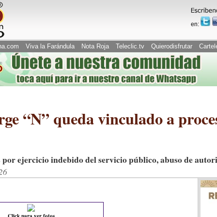
en:
na.com
Viva la Farándula
Nota Roja
Teleclic.tv
Quierodisfrutar
Cartel
orge “N” queda vinculado a proce
por ejercicio indebido del servicio público, abuso de autori
26
Click para ver fotos