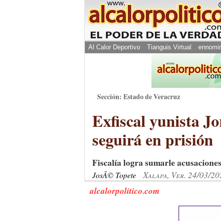
Al Calor Deportivo
Tianguis Virtual
ennomi
Sección: Estado de Veracruz
Exfiscal yunista J
seguirá en prisión
Fiscalía logra sumarle acusaciones 
Xalapa, Ver. 24/03/20
JosÃ© Topete
alcalorpolitico.com