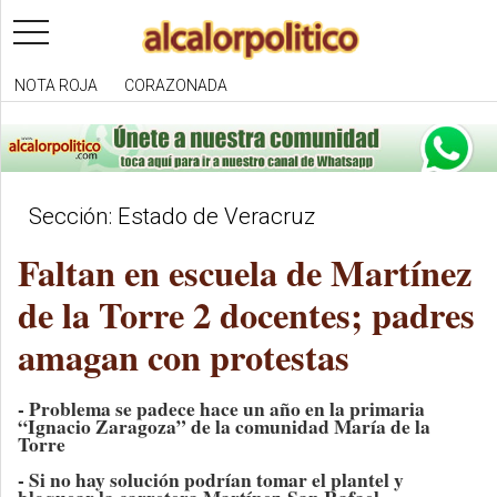
toggle
navigation
NOTA ROJA
CORAZONADA
Sección: Estado de Veracruz
Faltan en escuela de Martínez
de la Torre 2 docentes; padres
amagan con protestas
- Problema se padece hace un año en la primaria
“Ignacio Zaragoza” de la comunidad María de la
Torre
- Si no hay solución podrían tomar el plantel y