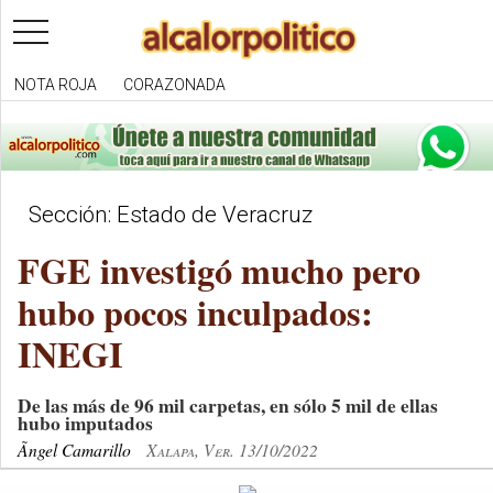
toggle
navigation
NOTA ROJA
CORAZONADA
Sección: Estado de Veracruz
FGE investigó mucho pero
hubo pocos inculpados:
INEGI
De las más de 96 mil carpetas, en sólo 5 mil de ellas
hubo imputados
Ãngel Camarillo
Xalapa, Ver. 13/10/2022