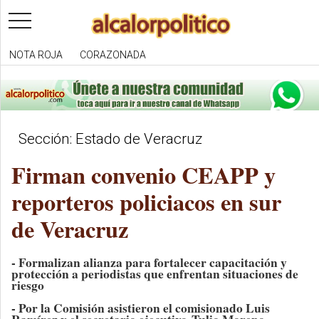
toggle
navigation
NOTA ROJA
CORAZONADA
Sección: Estado de Veracruz
Firman convenio CEAPP y
reporteros policiacos en sur
de Veracruz
- Formalizan alianza para fortalecer capacitación y
protección a periodistas que enfrentan situaciones de
riesgo
- Por la Comisión asistieron el comisionado Luis