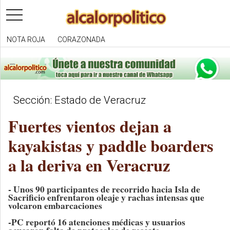
toggle
navigation
NOTA ROJA
CORAZONADA
Sección: Estado de Veracruz
Fuertes vientos dejan a
kayakistas y paddle boarders
a la deriva en Veracruz
- Unos 90 participantes de recorrido hacia Isla de
Sacrificio enfrentaron oleaje y rachas intensas que
volcaron embarcaciones
-PC reportó 16 atenciones médicas y usuarios