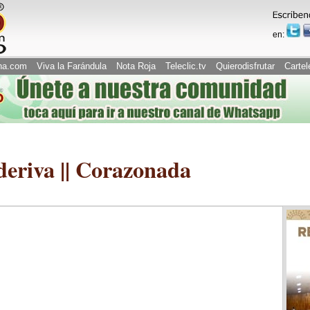
en:
na.com
Viva la Farándula
Nota Roja
Teleclic.tv
Quierodisfrutar
Cartel
riva || Corazonada