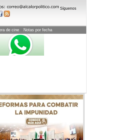
Síguenos
era de cine
Notas por fecha