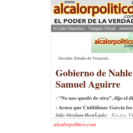
Al Calor Deportivo
Tianguis Virtual
ennomi
Sección: Estado de Veracruz
Gobierno de Nahle 
Samuel Aguirre
- “No nos quedó de otra”, dijo el 
- Acusa que Cuitláhuac García los 
Xalapa, V
Julio Abraham HernÃ¡ndez
alcalorpolitico.com