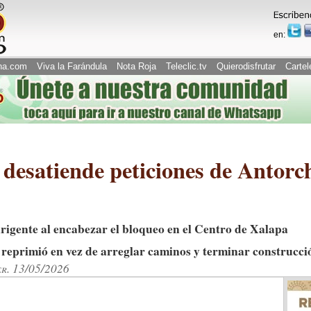
en:
na.com
Viva la Farándula
Nota Roja
Teleclic.tv
Quierodisfrutar
Cartel
desatiende peticiones de Antorc
dirigente al encabezar el bloqueo en el Centro de Xalapa
reprimió en vez de arreglar caminos y terminar construcció
er. 13/05/2026