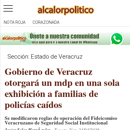
toggle
navigation
NOTA ROJA
CORAZONADA
Sección: Estado de Veracruz
Gobierno de Veracruz
otorgará un mdp en una sola
exhibición a familias de
policías caídos
Se modificaron reglas de operación del Fideicomiso
Veracruzano de Seguridad Social Institucional
Javier Salas HernÃ¡ndez
Xalapa, Ver. 24/03/2026