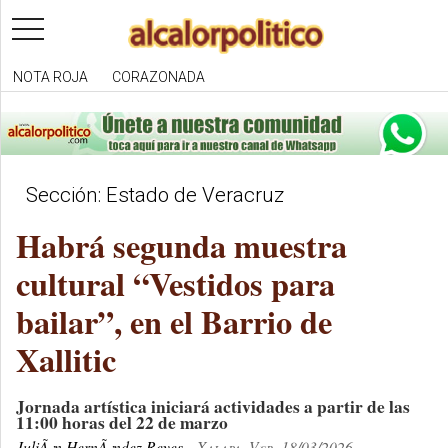
toggle
navigation
NOTA ROJA
CORAZONADA
Sección: Estado de Veracruz
Habrá segunda muestra
cultural “Vestidos para
bailar”, en el Barrio de
Xallitic
Jornada artística iniciará actividades a partir de las
11:00 horas del 22 de marzo
JuliÃ¡n HernÃ¡ndez Reyes
Xalapa, Ver. 18/03/2026