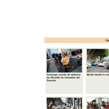
Ga
Concluye sesión de defensa
Bertín dando la ca
de lAlcalde de Ixhuatlán del
Sureste