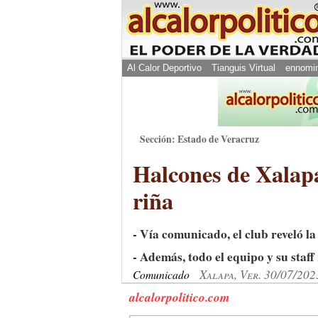
Al Calor Deportivo
Tianguis Virtual
ennomi
Sección: Estado de Veracruz
Halcones de Xalapa
riña
- Vía comunicado, el club reveló l
- Además, todo el equipo y su staff
Xalapa, Ver. 30/07/202
Comunicado
alcalorpolitico.com