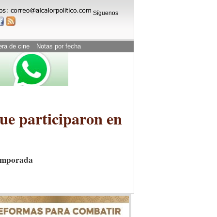
Síguenos
era de cine
Notas por fecha
ue participaron en
temporada