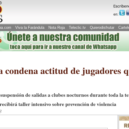
en:
na.com
Viva la Farándula
Nota Roja
Teleclic.tv
Quierodisfrutar
Cartel
 condena actitud de jugadores q
a suspensión de salidas a clubes nocturnos durante toda la 
 recibirá taller intensivo sobre prevención de violencia
3