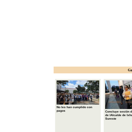
Ga
No les han cumplido con
pagos
Concluye sesión d
de lAlcalde de Ixh
Sureste