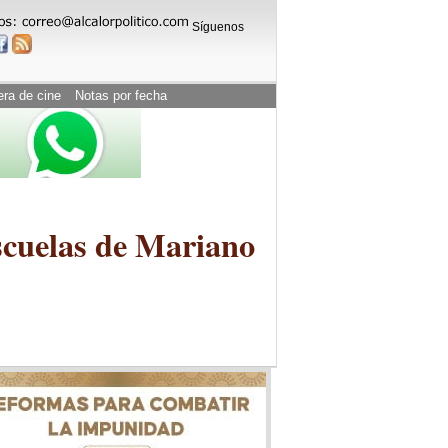
Síguenos
era de cine
Notas por fecha
scuelas de Mariano