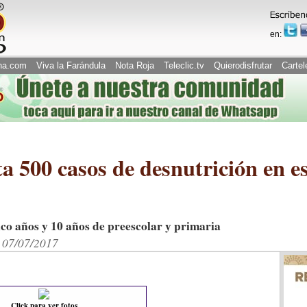
en:
na.com
Viva la Farándula
Nota Roja
Teleclic.tv
Quierodisfrutar
Cartel
a 500 casos de desnutrición en e
nco años y 10 años de preescolar y primaria
 07/07/2017
Click para ver fotos