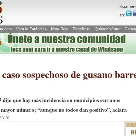
en:
na.com
Viva la Farándula
Nota Roja
Teleclic.tv
Quierodisfrutar
Cartel
 caso sospechoso de gusano bar
a 7 dijo que hay más incidencia en municipios serranos
l mayor número; “aunque no todos dan positivo”, aclara
/2026