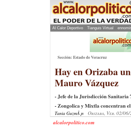
Al Calor Deportivo
Tianguis Virtual
ennomi
Sección: Estado de Veracruz
Hay en Orizaba un
Mauro Vázquez
- Jefe de la Jurisdicción Sanitari
- Zongolica y Mixtla concentran e
Orizaba, Ver. 02/06
Tania GuzmÃ¡n
alcalorpolitico.com