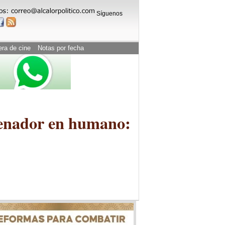
Síguenos
era de cine
Notas por fecha
renador en humano: