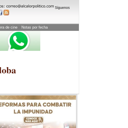
Síguenos
era de cine
Notas por fecha
doba