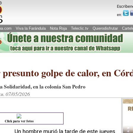
en:
na.com
Viva la Farándula
Nota Roja
Teleclic.tv
Quierodisfrutar
Cartel
presunto golpe de calor, en Cór
la Solidaridad, en la colonia San Pedro
er. 07/05/2026
Click para ver fotos
Un hombre murió la tarde de este jueves