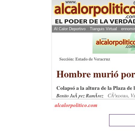
Al Calor Deportivo
Tianguis Virtual
ennomi
Sección: Estado de Veracruz
Hombre murió por 
Colapsó a la altura de la Plaza de 
CÃ³rdoba, V
Benito JuÃ¡rez RamÃ­rez
alcalorpolitico.com