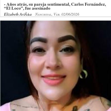
- Años atrás, su pareja sentimental, Carlos Fernández,
“El Loco”, fue asesinado
Elizabeth AviÃ±a
Nanchital, Ver. 02/06/2026