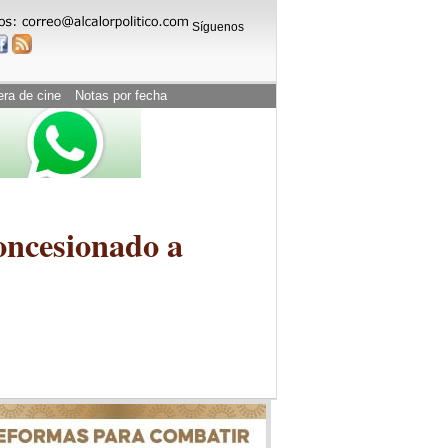
Síguenos
era de cine
Notas por fecha
oncesionado a