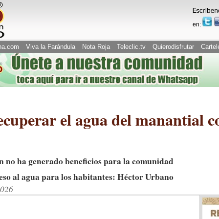
en:
na.com
Viva la Farándula
Nota Roja
Teleclic.tv
Quierodisfrutar
Cartel
cuperar el agua del manantial c
ión no ha generado beneficios para la comunidad
ceso al agua para los habitantes: Héctor Urbano
2026