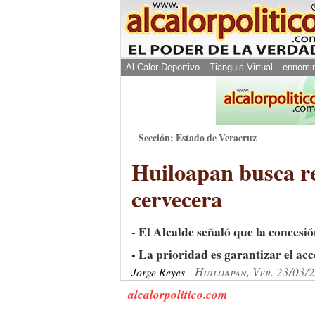
Al Calor Deportivo
Tianguis Virtual
ennomi
Sección: Estado de Veracruz
Huiloapan busca re
cervecera
- El Alcalde señaló que la conces
- La prioridad es garantizar el ac
Huiloapan, Ver. 23/03/
Jorge Reyes
alcalorpolitico.com