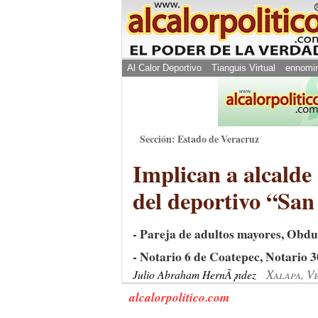
Al Calor Deportivo
Tianguis Virtual
ennomi
Sección: Estado de Veracruz
Implican a alcalde
del deportivo “Sa
- Pareja de adultos mayores, Obdul
- Notario 6 de Coatepec, Notario 
Xalapa, V
Julio Abraham HernÃ¡ndez
alcalorpolitico.com