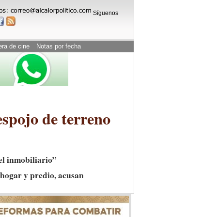
Síguenos
era de cine
Notas por fecha
espojo de terreno
el inmobiliario”
 hogar y predio, acusan