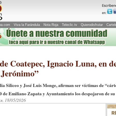
en:
na.com
Viva la Farándula
Nota Roja
Teleclic.tv
Quierodisfrutar
Cartel
 de Coatepec, Ignacio Luna, en d
n Jerónimo”
ia Siliceo y José Luis Monge, afirman ser víctimas de “cárt
30 de Emiliano Zapata y Ayuntamiento los despojaron de su
er. 18/05/2026