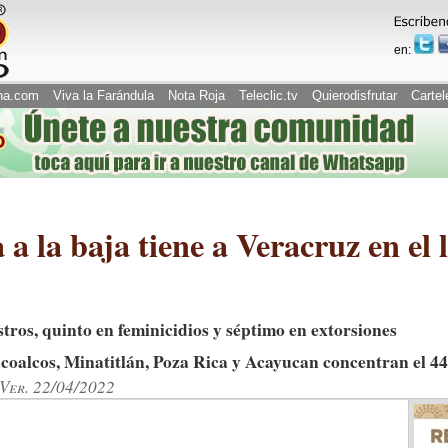
en:
na.com
Viva la Farándula
Nota Roja
Teleclic.tv
Quierodisfrutar
Cartel
a a la baja tiene a Veracruz en el
stros, quinto en feminicidios y séptimo en extorsiones
coalcos, Minatitlán, Poza Rica y Acayucan concentran el 44
 Ver. 22/04/2022