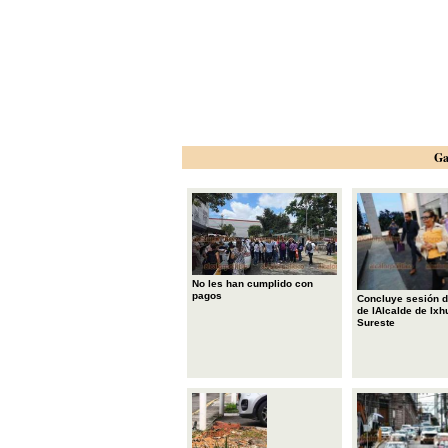
Ga
No les han cumplido con
pagos
Concluye sesión d
de lAlcalde de Ixh
Sureste