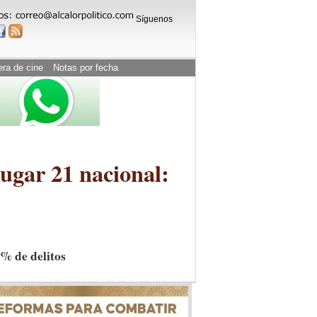
Síguenos
era de cine
Notas por fecha
 lugar 21 nacional:
% de delitos