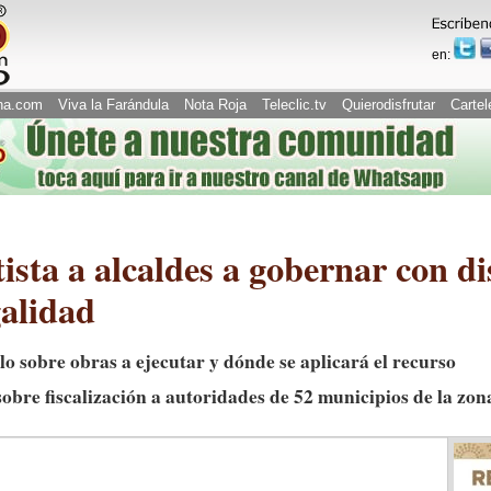
en:
na.com
Viva la Farándula
Nota Roja
Teleclic.tv
Quierodisfrutar
Cartel
sta a alcaldes a gobernar con di
galidad
lo sobre obras a ejecutar y dónde se aplicará el recurso
sobre fiscalización a autoridades de 52 municipios de la zon