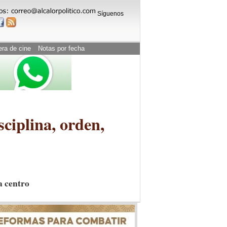
Síguenos
era de cine
Notas por fecha
sciplina, orden,
a centro