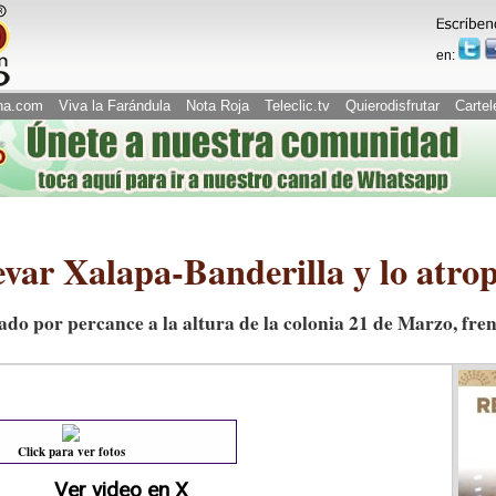
en:
na.com
Viva la Farándula
Nota Roja
Teleclic.tv
Quierodisfrutar
Cartel
var Xalapa-Banderilla y lo atrop
do por percance a la altura de la colonia 21 de Marzo, fren
Click para ver fotos
Ver video en X