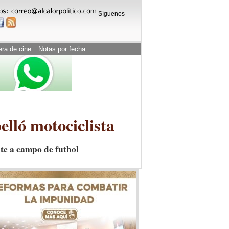
Síguenos
era de cine
Notas por fecha
elló motociclista
te a campo de futbol