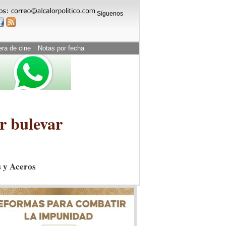
Síguenos
era de cine
Notas por fecha
r bulevar
s y Aceros