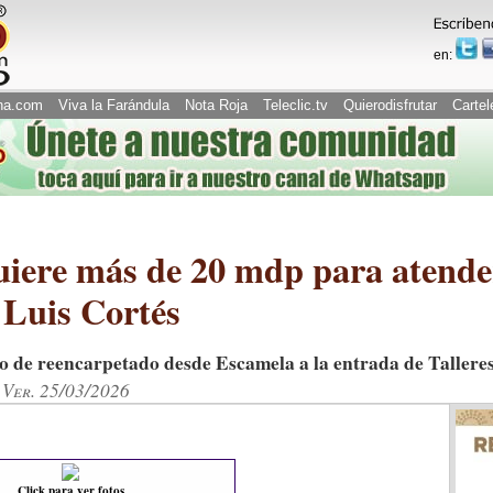
en:
na.com
Viva la Farándula
Nota Roja
Teleclic.tv
Quierodisfrutar
Cartel
uiere más de 20 mdp para atende
 Luis Cortés
to de reencarpetado desde Escamela a la entrada de Tallere
 Ver. 25/03/2026
Click para ver fotos