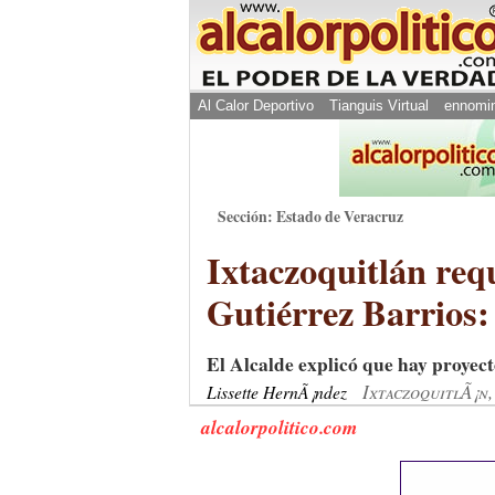
Al Calor Deportivo
Tianguis Virtual
ennomi
Sección: Estado de Veracruz
Ixtaczoquitlán req
Gutiérrez Barrios:
El Alcalde explicó que hay proyec
IxtaczoquitlÃ¡n,
Lissette HernÃ¡ndez
alcalorpolitico.com