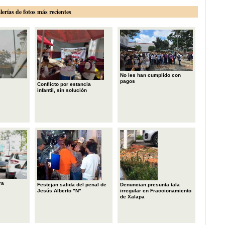
lerías de fotos más recientes
No les han cumplido con
pagos
Conflicto por estancia
infantil, sin solución
ra
Festejan salida del penal de
Denuncian presunta tala
Jesús Alberto "N"
irregular en Fraccionamiento
de Xalapa