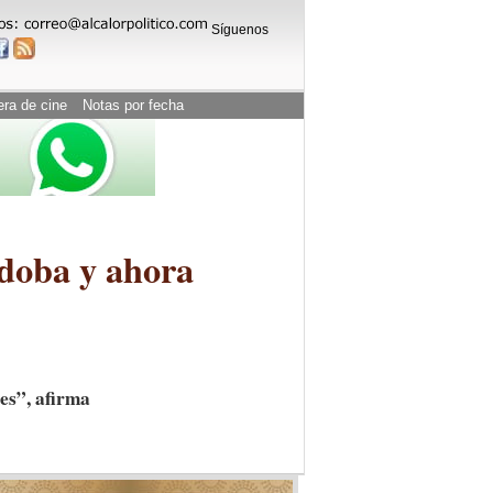
Síguenos
era de cine
Notas por fecha
doba y ahora
es”, afirma