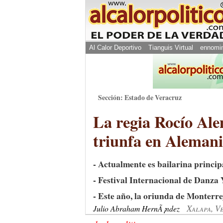
Al Calor Deportivo
Tianguis Virtual
ennomi
Sección: Estado de Veracruz
La regia Rocío Al
triunfa en Aleman
- Actualmente es bailarina principa
- Festival Internacional de Danza
- Este año, la oriunda de Monterrey
Xalapa, V
Julio Abraham HernÃ¡ndez