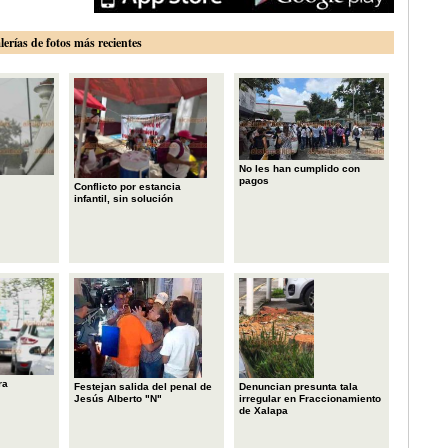
lerías de fotos más recientes
No les han cumplido con
pagos
Conflicto por estancia
infantil, sin solución
ra
Festejan salida del penal de
Denuncian presunta tala
Jesús Alberto "N"
irregular en Fraccionamiento
de Xalapa