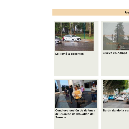
Ga
Llueve en Xalapa
Le llovió a docentes
Concluye sesión de defensa
Bertín dando la ca
de lAlcalde de Ixhuatlán del
Sureste