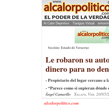
Al Calor Deportivo
Tianguis Virtual
ennomi
Sección: Estado de Veracruz
Le robaron su auto
dinero para no de
- Propietario del lugar cercano a l
- “Parece como si supieran dónde 
Xalapa, Ver. 20/05/
Ãngel Camarillo
alcalorpolitico.com