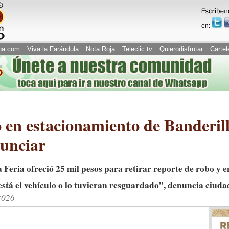
en:
na.com
Viva la Farándula
Nota Roja
Teleclic.tv
Quierodisfrutar
Cartel
 en estacionamiento de Banderill
nunciar
a Feria ofreció 25 mil pesos para retirar reporte de robo y 
está el vehículo o lo tuvieran resguardado”, denuncia ciud
2026