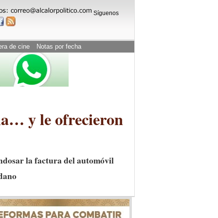
Síguenos
era de cine
Notas por fecha
a… y le ofrecieron
endosar la factura del automóvil
adano